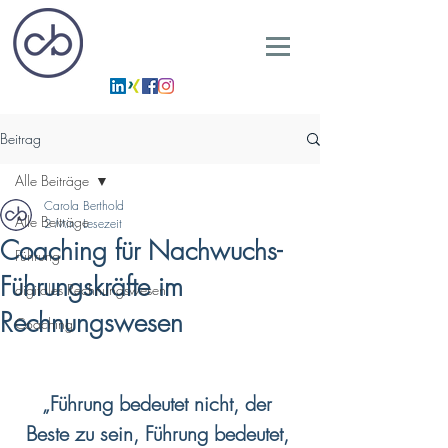
Beitrag
Alle Beiträge
Carola Berthold
Alle Beiträge
2 Min. Lesezeit
Coaching für Nachwuchs-
Führung
Führungskräfte im
digitales Rechnungswesen
Rechnungswesen
Coaching
„Führung bedeutet nicht, der 
Beste zu sein, Führung bedeutet, 